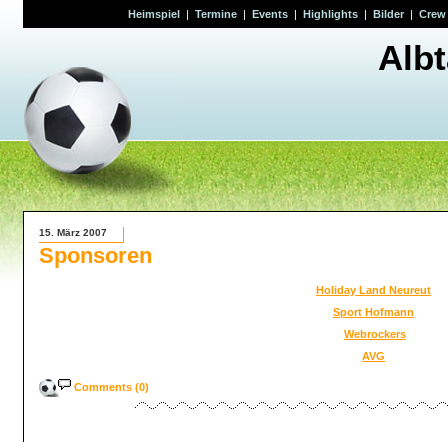
Heimspiel
|
Termine
|
Events
|
Highlights
|
Bilder
|
Crew
Alb
15. März 2007
Sponsoren
Holiday Land Neureut
Sport Hofmann
Webrockers
AVG
Comments (0)