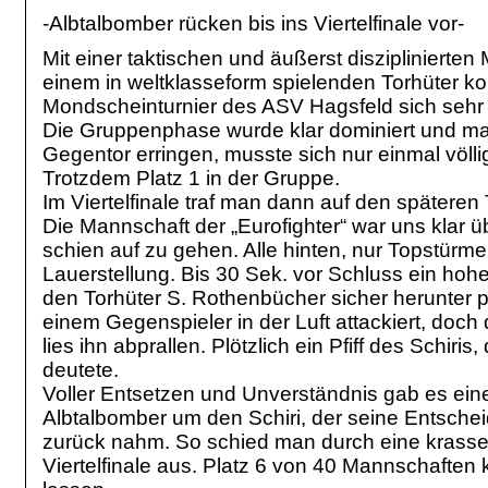
-Albtalbomber rücken bis ins Viertelfinale vor-
Mit einer taktischen und äußerst disziplinierte
einem in weltklasseform spielenden Torhüter k
Mondscheinturnier des ASV Hagsfeld sich sehr p
Die Gruppenphase wurde klar dominiert und m
Gegentor erringen, musste sich nur einmal völl
Trotzdem Platz 1 in der Gruppe.
Im Viertelfinale traf man dann auf den späteren 
Die Mannschaft der „Eurofighter“ war uns klar ü
schien auf zu gehen. Alle hinten, nur Topstürm
Lauerstellung. Bis 30 Sek. vor Schluss ein hoher
den Torhüter S. Rothenbücher sicher herunter p
einem Gegenspieler in der Luft attackiert, doc
lies ihn abprallen. Plötzlich ein Pfiff des Schiri
deutete.
Voller Entsetzen und Unverständnis gab es ein
Albtalbomber um den Schiri, der seine Entsche
zurück nahm. So schied man durch eine krasse
Viertelfinale aus. Platz 6 von 40 Mannschafte