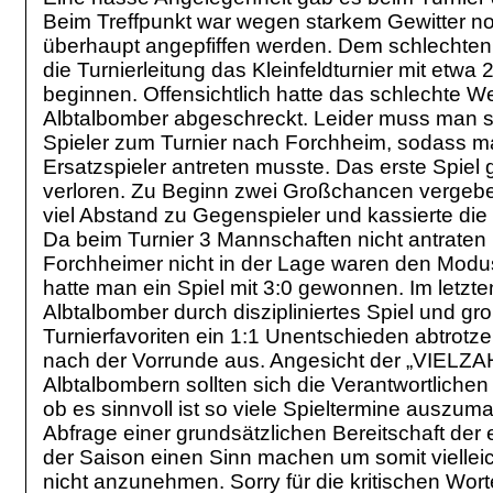
Beim Treffpunkt war wegen starkem Gewitter noc
überhaupt angepfiffen werden. Dem schlechten
die Turnierleitung das Kleinfeldturnier mit etw
beginnen. Offensichtlich hatte das schlechte We
Albtalbomber abgeschreckt. Leider muss man 
Spieler zum Turnier nach Forchheim, sodass m
Ersatzspieler antreten musste. Das erste Spiel 
verloren. Zu Beginn zwei Großchancen vergebe
viel Abstand zu Gegenspieler und kassierte die 
Da beim Turnier 3 Mannschaften nicht antraten u
Forchheimer nicht in der Lage waren den Modus
hatte man ein Spiel mit 3:0 gewonnen. Im letzt
Albtalbomber durch diszipliniertes Spiel und 
Turnierfavoriten ein 1:1 Unentschieden abtrotz
nach der Vorrunde aus. Angesicht der „VIELZAHL
Albtalbombern sollten sich die Verantwortlich
ob es sinnvoll ist so viele Spieltermine auszuma
Abfrage einer grundsätzlichen Bereitschaft der 
der Saison einen Sinn machen um somit vielleich
nicht anzunehmen. Sorry für die kritischen Worte