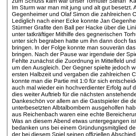
zum Schuss kam war unser Torhüter Stefan “Kat
Im Sturm war man mit jung und alt gut besetzt. 
Gegenheimer und Olaf Simon die zahlreichen C
Lediglich nach einer Ecke konnte Jan Gegenhei
Stürmer Grafite den Ball per Hacke über die Lini
unter tatkräftiger Mithilfe des gegnerischen Tor
unter sich begraben hatte um ihn dann doch fast 
bringen. In der Folge konnte man souverän das
bringen. Nach der Pause war irgendwie der Spi
Fehlte zunächst die Zuordnung in Mittelfeld un
um den Ausgleich. Der Gegner spielte jedoch wi
ersten Halbzeit und vergaben die zahlreichen
konnte man die Partie mit 1:0 für sich entschei
auch mal wieder ein hochverdienter Erfolg auf d
dies weiter Auftrieb für die nächsten anstehen
Dankeschön vor allem an die Gastspieler die d
unterbesetzten Albtalbombern ausgeholfen habe
aus Reichenbach waren eine echte Bereicherung
Was an diesem Abend etwas untergegangen ist 
bedanken uns bei einem Gründungsmitglied de
der bei diesem Spiel seinen offiziellen Abschied