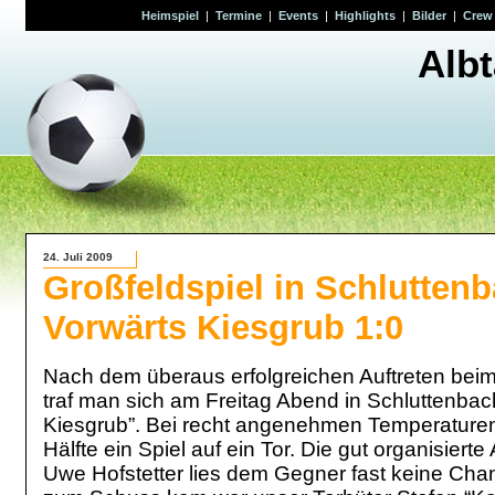
Heimspiel
|
Termine
|
Events
|
Highlights
|
Bilder
|
Crew
Alb
24. Juli 2009
Großfeldspiel in Schlutten
Vorwärts Kiesgrub 1:0
Nach dem überaus erfolgreichen Auftreten beim 
traf man sich am Freitag Abend in Schluttenba
Kiesgrub”. Bei recht angenehmen Temperaturen e
Hälfte ein Spiel auf ein Tor. Die gut organisier
Uwe Hofstetter lies dem Gegner fast keine Cha