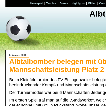
Heimspiel
|
Termine
|
Events
|
Highlights
|
Bilder
|
Crew
Alb
5. August 2016
Albtalbomber belegen mit ü
Mannschaftsleistung Platz 2 
Beim Kleinfeldturnier des FV Ettlingenweier belegt
beeindruckender Kampf- und Mannschaftsleistung d
Der Turniermodus war bei 6 Mannschaften Jeder g
Im ersten Spiel traf man auf die „Stadtwerke“, we
geriet schnell mit 0:1 in Rückstand, wobei unser K