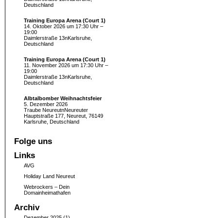
Deutschland
Training Europa Arena (Court 1)
14. Oktober 2026 um 17:30 Uhr –
19:00
Daimlerstraße 13nKarlsruhe,
Deutschland
Training Europa Arena (Court 1)
11. November 2026 um 17:30 Uhr –
19:00
Daimlerstraße 13nKarlsruhe,
Deutschland
Albtalbomber Weihnachtsfeier
5. Dezember 2026
Traube NeureutnNeureuter
Hauptstraße 177, Neureut, 76149
Karlsruhe, Deutschland
Folge uns
Links
AVG
Holiday Land Neureut
Webrockers – Dein
Domainheimathafen
Archiv
Dezember 2025
(1)