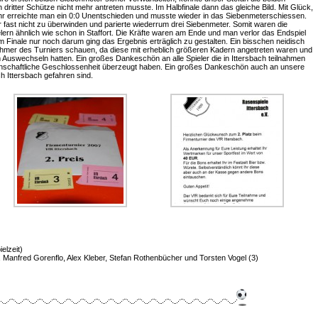
ritter Schütze nicht mehr antreten musste. Im Halbfinale dann das gleiche Bild. Mit Glück,
r erreichte man ein 0:0 Unentschieden und musste wieder in das Siebenmeterschiessen.
 fast nicht zu überwinden und parierte wiederrum drei Siebenmeter. Somit waren die
elern ähnlich wie schon in Staffort. Die Kräfte waren am Ende und man verlor das Endspiel
m Finale nur noch darum ging das Ergebnis erträglich zu gestalten. Ein bisschen neidisch
hmer des Turniers schauen, da diese mit erheblich größeren Kadern angetreten waren und
uswechseln hatten. Ein großes Dankeschön an alle Spieler die in Ittersbach teilnahmen
schaftliche Geschlossenheit überzeugt haben. Ein großes Dankeschön auch an unsere
ch Ittersbach gefahren sind.
elzeit)
, Manfred Gorenflo, Alex Kleber, Stefan Rothenbücher und Torsten Vogel (3)