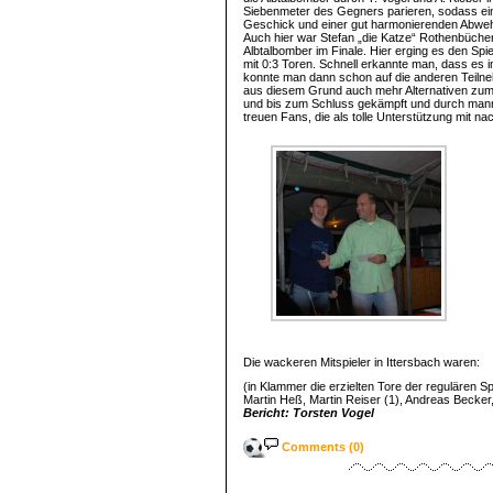
Siebenmeter des Gegners parieren, sodass ein d
Geschick und einer gut harmonierenden Abweh
Auch hier war Stefan „die Katze“ Rothenbücher
Albtalbomber im Finale. Hier erging es den Spi
mit 0:3 Toren. Schnell erkannte man, dass es i
konnte man dann schon auf die anderen Teilne
aus diesem Grund auch mehr Alternativen zum A
und bis zum Schluss gekämpft und durch mann
treuen Fans, die als tolle Unterstützung mit na
Die wackeren Mitspieler in Ittersbach waren:
(in Klammer die erzielten Tore der regulären Spi
Martin Heß, Martin Reiser (1), Andreas Becker
Bericht: Torsten Vogel
Comments (0)