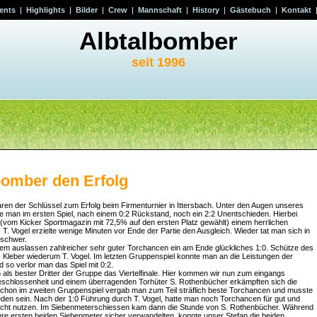
ents
|
Highlights
|
Bilder
|
Crew
|
Mannschaft
|
History
|
Gästebuch
|
Kontakt
Albtalbomber
seit 1996
bomber den Erfolg
ren der Schlüssel zum Erfolg beim Firmenturnier in Ittersbach. Unter den Augen unseres
 man im ersten Spiel, nach einem 0:2 Rückstand, noch ein 2:2 Unentschieden. Hierbei
, (vom Kicker Sportmagazin mit 72,5% auf den ersten Platz gewählt) einem herrlichen
 T. Vogel erzielte wenige Minuten vor Ende der Partie den Ausgleich. Wieder tat man sich in
 schwer.
em auslassen zahlreicher sehr guter Torchancen ein am Ende glückliches 1:0. Schütze des
. Kleber wiederum T. Vogel. Im letzten Gruppenspiel konnte man an die Leistungen der
 so verlor man das Spiel mit 0:2.
als bester Dritter der Gruppe das Viertelfinale. Hier kommen wir nun zum eingangs
eschlossenheit und einem überragenden Torhüter S. Rothenbücher erkämpften sich die
chon im zweiten Gruppenspiel vergab man zum Teil sträflich beste Torchancen und musste
en sein. Nach der 1:0 Führung durch T. Vogel, hatte man noch Torchancen für gut und
 nicht nutzen. Im Siebenmeterschiessen kam dann die Stunde von S. Rothenbücher. Während
ihre ersten beiden Siebenmeter sicher verwandelten, konnte unser Stefan die beiden