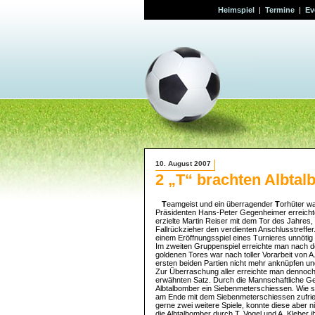
Heimspiel
|
Termine
|
Ev
10. August 2007
2 „T“ brachten Albtal
T
eamgeist und ein überragender
T
orhüter wa
Präsidenten Hans-Peter Gegenheimer erreichte
erzielte Martin Reiser mit dem Tor des Jahres
Fallrückzieher den verdienten Anschlusstreffer.
einem Eröffnungsspiel eines Turnieres unnötig
Im zweiten Gruppenspiel erreichte man nach d
goldenen Tores war nach toller Vorarbeit von A
ersten beiden Partien nicht mehr anknüpfen und
Zur Überraschung aller erreichte man dennoch 
erwähnten Satz. Durch die Mannschaftliche G
Albtalbomber ein Siebenmeterschiessen. Wie s
am Ende mit dem Siebenmeterschiessen zufried
gerne zwei weitere Spiele, konnte diese aber
die Albtalbomber durch T. Vogel und A. Kleber 