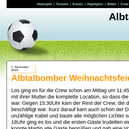
Heimspiel
|
Termine
|
Events
|
Highlights
|
Bilder
|
Crew
Alb
7. Dezember
2019
Albtalbomber Weihnachtsfei
Los ging es für die Crew schon am Mittag um 11:4
mit ihrer Mutter die komplette Location, so dass d
war. Gegen 15:30Uhr kam der Rest der Crew, die d
beschäftigt war. Kurz darauf kam auch schon der
unzählige Kabel und baute alle möglichen Lichter
18Uhr ging es los und die ersten Gäste trudelten ei
konnte Martin alle Gäste begrüßen und gab eine V