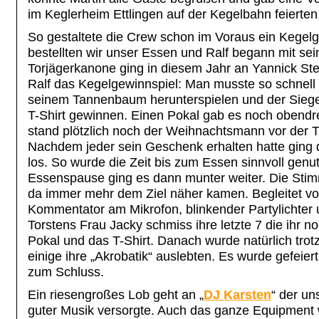
im Keglerheim Ettlingen auf der Kegelbahn feierten
So gestaltete die Crew schon im Voraus ein Kegel
bestellten wir unser Essen und Ralf begann mit sei
Torjägerkanone ging in diesem Jahr an Yannick St
Ralf das Kegelgewinnspiel: Man musste so schnell 
seinem Tannenbaum herunterspielen und der Siege
T-Shirt gewinnen. Einen Pokal gab es noch obendr
stand plötzlich noch der Weihnachtsmann vor der T
Nachdem jeder sein Geschenk erhalten hatte ging 
los. So wurde die Zeit bis zum Essen sinnvoll genu
Essenspause ging es dann munter weiter. Die Sti
da immer mehr dem Ziel näher kamen. Begleitet von
Kommentator am Mikrofon, blinkender Partylichter 
Torstens Frau Jacky schmiss ihre letzte 7 die ihr 
Pokal und das T-Shirt. Danach wurde natürlich tro
einige ihre „Akrobatik“ auslebten. Es wurde gefeier
zum Schluss.
Ein riesengroßes Lob geht an „
DJ Karsten
“ der un
guter Musik versorgte. Auch das ganze Equipment 