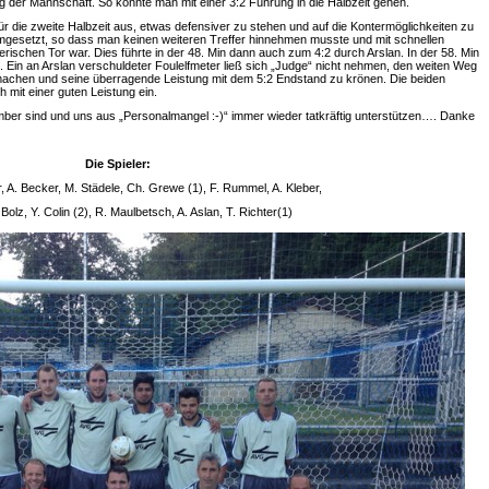
ieg der Mannschaft. So konnte man mit einer 3:2 Führung in die Halbzeit gehen.
ür die zweite Halbzeit aus, etwas defensiver zu stehen und auf die Kontermöglichkeiten zu
mgesetzt, so dass man keinen weiteren Treffer hinnehmen musste und mit schnellen
ischen Tor war. Dies führte in der 48. Min dann auch zum 4:2 durch Arslan. In der 58. Min
Ein an Arslan verschuldeter Foulelfmeter ließ sich „Judge“ nicht nehmen, den weiten Weg
machen und seine überragende Leistung mit dem 5:2 Endstand zu krönen. Die beiden
 mit einer guten Leistung ein.
bomber sind und uns aus „Personalmangel :-)“ immer wieder tatkräftig unterstützen…. Danke
Die Spieler:
 A. Becker, M. Städele, Ch. Grewe (1), F. Rummel, A. Kleber,
 Bolz, Y. Colin (2), R. Maulbetsch, A. Aslan, T. Richter(1)