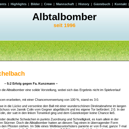
ents
|
Highlights
|
Bilder
|
Crew
|
Mannschaft
|
History
|
Gästebuch
|
Kontakt
Albtalbomber
seit 1996
chelbach
– 5:2 Erfolg gegen Fa. Kunzmann –
ie Albtalbomber eine solide Vorstellung, wobei sich das Ergebnis nicht im Spielverlauf
ncen erarbeiten, mit einer Chancenverwertung von 100 %, stand es 3:0.
we in die Lücke und versenkte den Ball mit einer wunderschönen Direktabnahme im langen
Schuss von Jannik Colin vom Gegner abgefälscht und ins eigene Tor befördert: 2:0. In der
lin, der satt in den linken Torwinkel ging und dem Gästekeeper keine Chance ließ.
eder deutliche Schwächen in punkto Zuordnung und Schnelligkeit, es kam allein in der
en Stürmer. Doch die Albtalbomber hatten an diesem Tag einen in überragender Form
den Pfosten stehen. Im Stile eines Weltklassetorhüters parierte er von 8-mal, ganze 7-mal