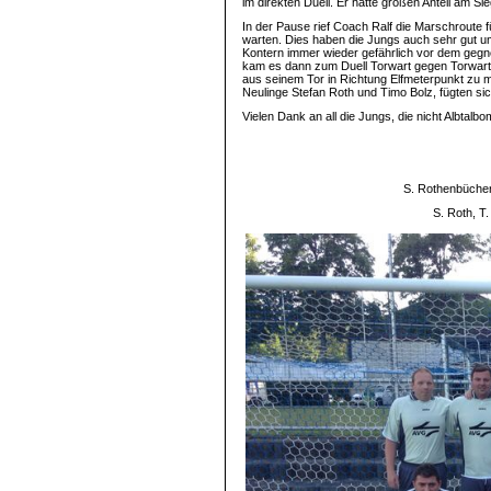
im direkten Duell. Er hatte großen Anteil am S
In der Pause rief Coach Ralf die Marschroute f
warten. Dies haben die Jungs auch sehr gut u
Kontern immer wieder gefährlich vor dem gegner
kam es dann zum Duell Torwart gegen Torwart. 
aus seinem Tor in Richtung Elfmeterpunkt zu 
Neulinge Stefan Roth und Timo Bolz, fügten sich
Vielen Dank an all die Jungs, die nicht Albtal
S. Rothenbücher,
S. Roth, T.