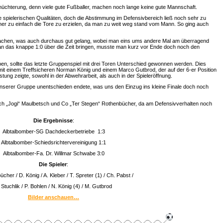
rnüchterung, denn viele gute Fußballer, machen noch lange keine gute Mannschaft.
 spielerischen Qualitäten, doch die Abstimmung im Defensivbereich ließ noch sehr zu
 zu einfach die Tore zu erzielen, da man zu weit weg stand vom Mann. So ging auch
machen, was auch durchaus gut gelang, wobei man eins ums andere Mal am überragend
man das knappe 1:0 über die Zeit bringen, musste man kurz vor Ende doch noch den
n, sollte das letzte Gruppenspiel mit drei Toren Unterschied gewonnen werden. Dies
it einem Treffsicheren Norman König und einem Marco Gutbrod, der auf der 6-er Position
ung zeigte, sowohl in der Abwehrarbeit, als auch in der Spieleröffnung.
unserer Gruppe unentschieden endete, was uns den Einzug ins kleine Finale doch noch
oach „Jogi“ Maulbetsch und Co „Ter Stegen“ Rothenbücher, da am Defensivverhalten noch
Die Ergebnisse
:
Albtalbomber-SG Dachdeckerbetriebe 1:3
Albtalbomber-Schiedsrichtervereinigung 1:1
Albtalbomber-Fa. Dr. Willmar Schwabe 3:0
Die Spieler
:
cher / D. König / A. Kleber / T. Spreter (1) / Ch. Pabst /
 Stuchlik / P. Bohlen / N. König (4) / M. Gutbrod
Bilder anschauen…