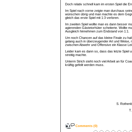
Doch relativ schnell kam im ersten Spiel die E
Im Spiel nach vorne zeigte man durchaus seine
wünschen übrig und man machte es dem Gegner
gleich das erste Spiel mit 1:3 verloren.
Im zweiten Spiel wollte man es dann besser 
agierenden Gästetorhüter scheiterte. Wollte 
Ausgleich hinnehmen zum Endstand von 1:1.
Um noch Chancen auf das kleine Finale zu habe
gelang auch in überzeugender Art und Weise, m
zwischen Abwehr und Offensive ein Klasse Leist
Leider kam es dann so, dass das letzte Spiel 
streitig machte.
Unterm Strich steht noch viel Arbeit an für C
kräftig gefeilt werden muss.
S. Rothenbü
T.
Comments (0)