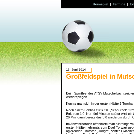
Heimspiel
|
Termine
|
Ev
13. Juni 2014
Großfeldspiel in Muts
Beim Sportfest des ATSV Mutschelbach zeigten d
wiederspiegelt.
Konnte man sich in der ersten Hälfte 3 Torcha
Nach einem Eckball stieß Ch. „Schnurzel“ Gre
Eck zum 1:0. Nur fünf Minuten später wird ein 
20 Min. dann bereits das 3:0 wiederum durch Co
Im Abwehrbereich offenbarte man allerdings wi
ersten Hälfte mehrmals zum Duell Torwart geg
agierenden Thorsten „Judge“ Richter zwischen 