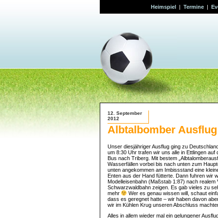
Heimspiel
|
Termine
|
Ev
12. September
2012
Albtalbomber Ausflug
Unser diesjähriger Ausflug ging zu Deutschl
um 8:30 Uhr trafen wir uns alle in Ettlingen 
Bus nach Triberg. Mit bestem „Albtalomberausf
Wasserfällen vorbei bis nach unten zum Haupt
unten angekommen am Imbissstand eine kleine 
Enten aus der Hand fütterte. Dann fuhren wir
Modelleisenbahn (Maßstab 1:87) nach realem Vo
Schwarzwaldbahn zeigen. Es gab vieles zu seh
mehr
Wer es genau wissen will, schaut ein
dass es geregnet hatte – wir haben davon ab
wir im Kühlen Krug unseren Abschluss machte
Alles in allem wieder mal ein gelungener Ausf