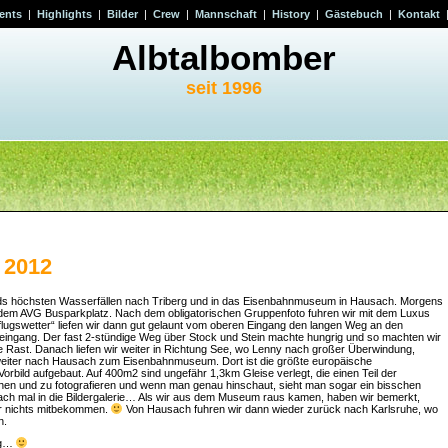
ents
|
Highlights
|
Bilder
|
Crew
|
Mannschaft
|
History
|
Gästebuch
|
Kontakt
Albtalbomber
seit 1996
 2012
ands höchsten Wasserfällen nach Triberg und in das Eisenbahnmuseum in Hausach. Morgens
auf dem AVG Busparkplatz. Nach dem obligatorischen Gruppenfoto fuhren wir mit dem Luxus
lugswetter“ liefen wir dann gut gelaunt vom oberen Eingang den langen Weg an den
eingang. Der fast 2-stündige Weg über Stock und Stein machte hungrig und so machten wir
Rast. Danach liefen wir weiter in Richtung See, wo Lenny nach großer Überwindung,
 weiter nach Hausach zum Eisenbahnmuseum. Dort ist die größte europäische
rbild aufgebaut. Auf 400m2 sind ungefähr 1,3km Gleise verlegt, die einen Teil der
en und zu fotografieren und wenn man genau hinschaut, sieht man sogar ein bisschen
fach mal in die Bildergalerie… Als wir aus dem Museum raus kamen, haben wir bemerkt,
er nichts mitbekommen.
Von Hausach fuhren wir dann wieder zurück nach Karlsruhe, wo
n.
lug…