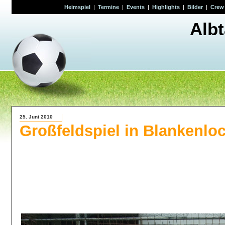
Heimspiel
|
Termine
|
Events
|
Highlights
|
Bilder
|
Crew
Alb
25. Juni 2010
Großfeldspiel in Blankenlo