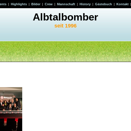
ents
|
Highlights
|
Bilder
|
Crew
|
Mannschaft
|
History
|
Gästebuch
|
Kontakt
Albtalbomber
seit 1996