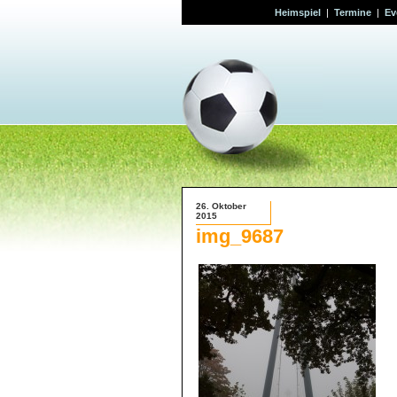
Heimspiel
|
Termine
|
Ev
26. Oktober
2015
img_9687