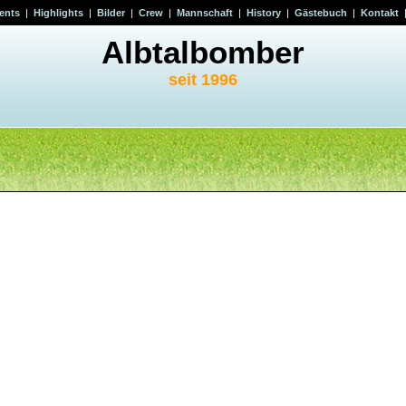
ents
|
Highlights
|
Bilder
|
Crew
|
Mannschaft
|
History
|
Gästebuch
|
Kontakt
Albtalbomber
seit 1996