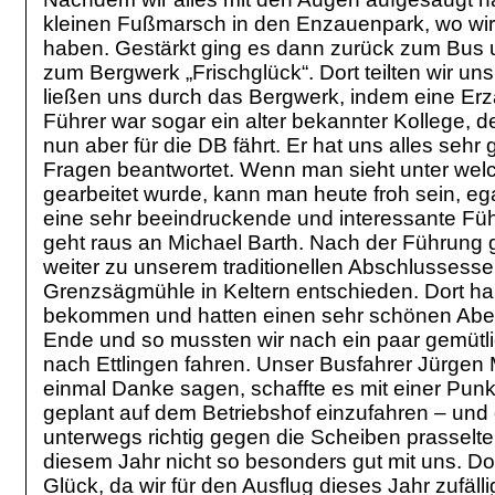
kleinen Fußmarsch in den Enzauenpark, wo wir 
haben. Gestärkt ging es dann zurück zum Bus
zum Bergwerk „Frischglück“. Dort teilten wir un
ließen uns durch das Bergwerk, indem eine Erzad
Führer war sogar ein alter bekannter Kollege, 
nun aber für die DB fährt. Er hat uns alles sehr 
Fragen beantwortet. Wenn man sieht unter we
gearbeitet wurde, kann man heute froh sein, e
eine sehr beeindruckende und interessante Fü
geht raus an Michael Barth. Nach der Führung 
weiter zu unserem traditionellen Abschlussessen
Grenzsägmühle in Keltern entschieden. Dort ha
bekommen und hatten einen sehr schönen Abend
Ende und so mussten wir nach ein paar gemütl
nach Ettlingen fahren. Unser Busfahrer Jürgen M
einmal Danke sagen, schaffte es mit einer Pun
geplant auf dem Betriebshof einzufahren – un
unterwegs richtig gegen die Scheiben prasselte.
diesem Jahr nicht so besonders gut mit uns. Do
Glück, da wir für den Ausflug dieses Jahr zufälli