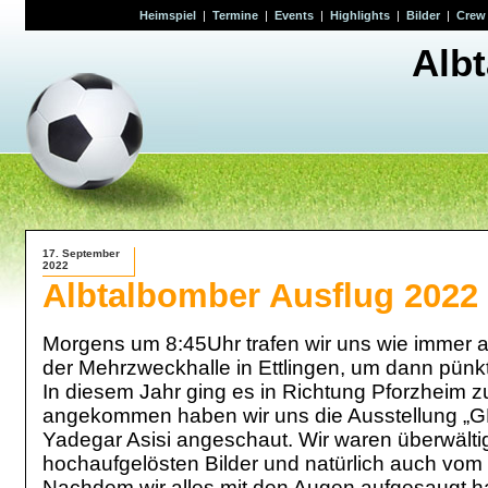
Heimspiel
|
Termine
|
Events
|
Highlights
|
Bilder
|
Crew
Alb
17. September
2022
Albtalbomber Ausflug 2022
Morgens um 8:45Uhr trafen wir uns wie immer a
der Mehrzweckhalle in Ettlingen, um dann pünkt
In diesem Jahr ging es in Richtung Pforzheim 
angekommen haben wir uns die Ausstellung 
Yadegar Asisi angeschaut. Wir waren überwälti
hochaufgelösten Bilder und natürlich auch vo
Nachdem wir alles mit den Augen aufgesaugt hat