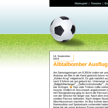
Heimspiel
|
Termine
|
Ev
14. September
2019
Albtalbomber Ausflug 
Am Samstagmorgen um 8:30Uhr trafen wir uns a
Andreas ein Bier in die Hand gedrückt bevor 
„Kühlen Krug“ mitgebracht. Es gab natürlich a
nach 9 fuhren wir gut gelaunt los. Unterwegs wu
„Ballgefühlerlanger“, „Zielfernrohreinsteller“,
wie Schnaps.
Das viele Trinken zollte sein
musste. Endlich im Soccerpark angekommen wur
mit Flüssignahrung ging es durch die Parcour
von der Strecke her länger war. Nach dem erst
zweiten Parcour widmeten. Nach einigen Stunde
Abschlussessen machten. Im Bus konnte dann j
Namensliste und Speisekarte vorbereitet hatte
lange bis wir unser leckeres Essen serviert 