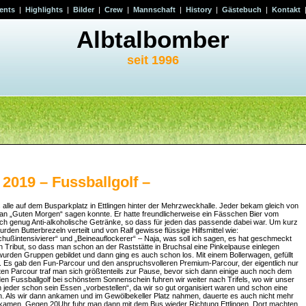
ents
|
Highlights
|
Bilder
|
Crew
|
Mannschaft
|
History
|
Gästebuch
|
Kontakt
Albtalbomber
seit 1996
2019 – Fussballgolf –
lle auf dem Busparkplatz in Ettlingen hinter der Mehrzweckhalle. Jeder bekam gleich von
man „Guten Morgen“ sagen konnte. Er hatte freundlicherweise ein Fässchen Bier vom
uch genug Anti-alkoholische Getränke, so dass für jeden das passende dabei war. Um kurz
rden Butterbrezeln verteilt und von Ralf gewisse flüssige Hilfsmittel wie:
 „Schußintensivierer“ und „Beineauflockerer“ – Naja, was soll ich sagen, es hat geschmeckt
en Tribut, so dass man schon an der Raststätte in Bruchsal eine Pinkelpause einlegen
den Gruppen gebildet und dann ging es auch schon los. Mit einem Bollerwagen, gefüllt
s. Es gab den Fun-Parcour und den anspruchsvolleren Premium-Parcour, der eigentlich nur
en Parcour traf man sich größtenteils zur Pause, bevor sich dann einige auch noch dem
n Fussballgolf bei schönstem Sonnenschein fuhren wir weiter nach Trifels, wo wir unser
eder schon sein Essen „vorbestellen“, da wir so gut organisiert waren und schon eine
n. Als wir dann ankamen und im Gewölbekeller Platz nahmen, dauerte es auch nicht mehr
bekamen. Gegen 20Uhr fuhr man dann mit dem Bus wieder Richtung Ettlingen. Dort machten