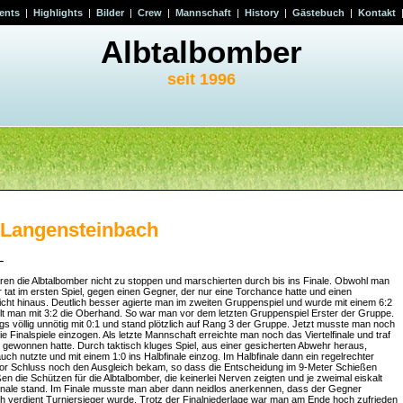
ents
|
Highlights
|
Bilder
|
Crew
|
Mannschaft
|
History
|
Gästebuch
|
Kontakt
Albtalbomber
seit 1996
 Langensteinbach
 –
n die Albtalbomber nicht zu stoppen und marschierten durch bis ins Finale. Obwohl man
at im ersten Spiel, gegen einen Gegner, der nur eine Torchance hatte und einen
ht hinaus. Deutlich besser agierte man im zweiten Gruppenspiel und wurde mit einem 6:2
elt man mit 3:2 die Oberhand. So war man vor dem letzten Gruppenspiel Erster der Gruppe.
ngs völlig unnötig mit 0:1 und stand plötzlich auf Rang 3 der Gruppe. Jetzt musste man noch
die Finalspiele einzogen. Als letzte Mannschaft erreichte man noch das Viertelfinale und traf
e gewonnen hatte. Durch taktisch kluges Spiel, aus einer gesicherten Abwehr heraus,
h nutzte und mit einem 1:0 ins Halbfinale einzog. Im Halbfinale dann ein regelrechter
 vor Schluss noch den Ausgleich bekam, so dass die Entscheidung im 9-Meter Schießen
n die Schützen für die Albtalbomber, die keinerlei Nerven zeigten und je zweimal eiskalt
inale stand. Im Finale musste man aber dann neidlos anerkennen, dass der Gegner
uch verdient Turniersieger wurde. Trotz der Finalniederlage war man am Ende hoch zufrieden