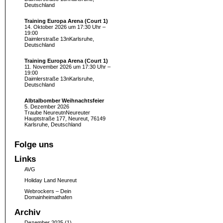
Deutschland
Training Europa Arena (Court 1)
14. Oktober 2026 um 17:30 Uhr –
19:00
Daimlerstraße 13nKarlsruhe,
Deutschland
Training Europa Arena (Court 1)
11. November 2026 um 17:30 Uhr –
19:00
Daimlerstraße 13nKarlsruhe,
Deutschland
Albtalbomber Weihnachtsfeier
5. Dezember 2026
Traube NeureutnNeureuter
Hauptstraße 177, Neureut, 76149
Karlsruhe, Deutschland
Folge uns
Links
AVG
Holiday Land Neureut
Webrockers – Dein
Domainheimathafen
Archiv
Dezember 2025
(1)