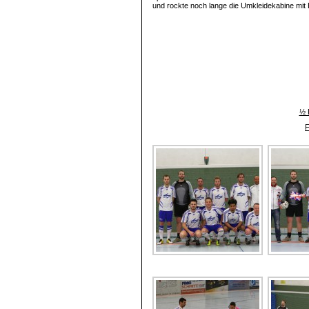
und rockte noch lange die Umkleidekabine mit 
½ 
F