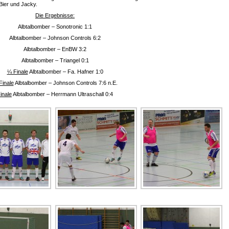
Bier und Jacky.
Die Ergebnisse:
Albtalbomber – Sonotronic 1:1
Albtalbomber – Johnson Controls 6:2
Albtalbomber – EnBW 3:2
Albtalbomber – Triangel 0:1
¼ Finale
Albtalbomber – Fa. Hafner 1:0
Finale
Albtalbomber – Johnson Controls 7:6 n.E.
inale
Albtalbomber – Herrmann Ultraschall 0:4