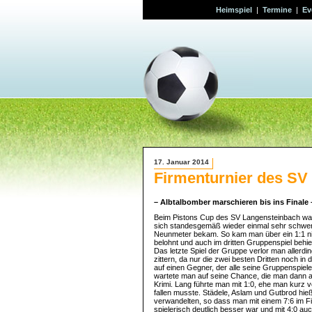
Heimspiel
|
Termine
|
Ev
17. Januar 2014
Firmenturnier des SV
– Albtalbomber marschieren bis ins Finale
Beim Pistons Cup des SV Langensteinbach ware
sich standesgemäß wieder einmal sehr schwer t
Neunmeter bekam. So kam man über ein 1:1 nic
belohnt und auch im dritten Gruppenspiel behi
Das letzte Spiel der Gruppe verlor man allerdi
zittern, da nur die zwei besten Dritten noch in 
auf einen Gegner, der alle seine Gruppenspiel
wartete man auf seine Chance, die man dann auc
Krimi. Lang führte man mit 1:0, ehe man kurz
fallen musste. Städele, Aslam und Gutbrod hieße
verwandelten, so dass man mit einem 7:6 im F
spielerisch deutlich besser war und mit 4:0 a