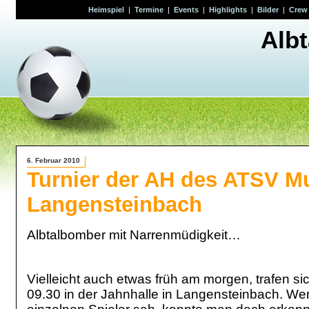
Heimspiel
|
Termine
|
Events
|
Highlights
|
Bilder
|
Crew
Alb
6. Februar 2010
Turnier der AH des ATSV M
Langensteinbach
Albtalbomber mit Narrenmüdigkeit…
Vielleicht auch etwas früh am morgen, trafen s
09.30 in der Jahnhalle in Langensteinbach. We