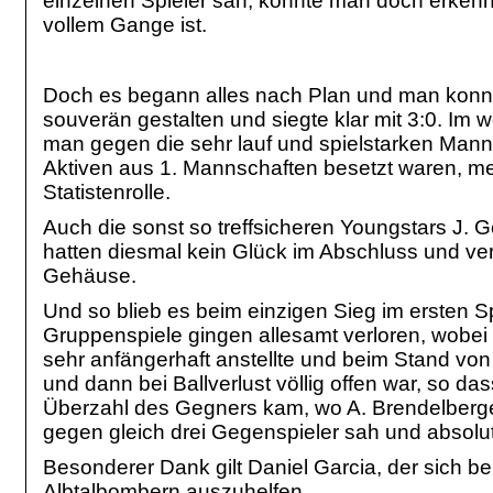
einzelnen Spieler sah, konnte man doch erkenne
vollem Gange ist.
Doch es begann alles nach Plan und man konnt
souverän gestalten und siegte klar mit 3:0. Im we
man gegen die sehr lauf und spielstarken Manns
Aktiven aus 1. Mannschaften besetzt waren, me
Statistenrolle.
Auch die sonst so treffsicheren Youngstars J.
hatten diesmal kein Glück im Abschluss und ve
Gehäuse.
Und so blieb es beim einzigen Sieg im ersten Spi
Gruppenspiele gingen allesamt verloren, wobe
sehr anfängerhaft anstellte und beim Stand von 0
und dann bei Ballverlust völlig offen war, so da
Überzahl des Gegners kam, wo A. Brendelberger
gegen gleich drei Gegenspieler sah und absolu
Besonderer Dank gilt Daniel Garcia, der sich ber
Albtalbombern auszuhelfen.