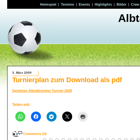
Heimspiel
|
Termine
|
Events
|
Highlights
|
Bilder
|
Crew
Alb
3. März 2009
Turnierplan zum Download als pdf
Spielplan Albtalbomber Turnier 2009
Teilen mit:
Comments (0)