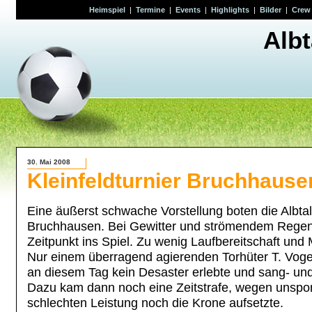
Heimspiel
|
Termine
|
Events
|
Highlights
|
Bilder
|
Crew
Alb
30. Mai 2008
Kleinfeldturnier Bruchhause
Eine äußerst schwache Vorstellung boten die Albta
Bruchhausen. Bei Gewitter und strömendem Regen
Zeitpunkt ins Spiel. Zu wenig Laufbereitschaft und
Nur einem überragend agierenden Torhüter T. Voge
an diesem Tag kein Desaster erlebte und sang- und
Dazu kam dann noch eine Zeitstrafe, wegen unspor
schlechten Leistung noch die Krone aufsetzte.