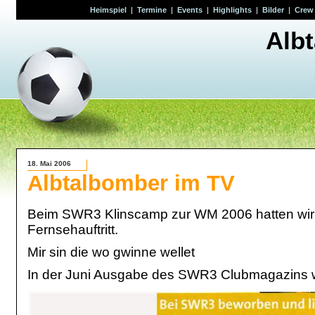
Heimspiel
|
Termine
|
Events
|
Highlights
|
Bilder
|
Crew
Alb
18. Mai 2006
Albtalbomber im TV
Beim SWR3 Klinscamp zur WM 2006 hatten wir
Fernsehauftritt.
Mir sin die wo gwinne wellet
In der Juni Ausgabe des SWR3 Clubmagazins wu