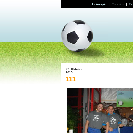
Heimspiel
|
Termine
|
Ev
27. Oktober
2015
111