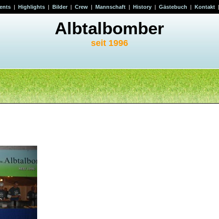
ents
|
Highlights
|
Bilder
|
Crew
|
Mannschaft
|
History
|
Gästebuch
|
Kontakt
Albtalbomber
seit 1996