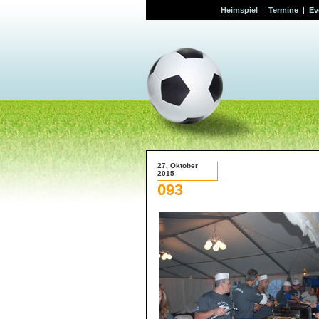
Heimspiel
|
Termine
|
Ev
27. Oktober
2015
093