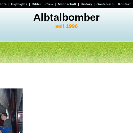
ents
|
Highlights
|
Bilder
|
Crew
|
Mannschaft
|
History
|
Gästebuch
|
Kontakt
Albtalbomber
seit 1996