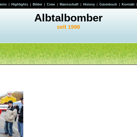
ents
|
Highlights
|
Bilder
|
Crew
|
Mannschaft
|
History
|
Gästebuch
|
Kontakt
Albtalbomber
seit 1996