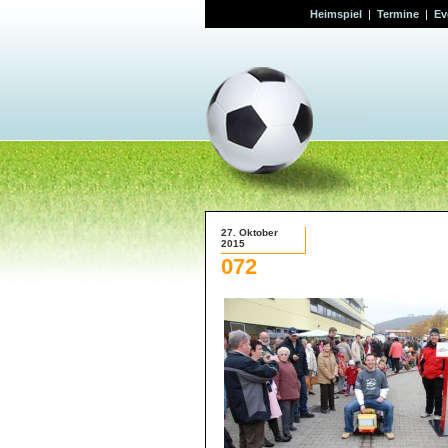
Heimspiel
|
Termine
|
Ev
27. Oktober
2015
072