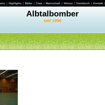
ents
|
Highlights
|
Bilder
|
Crew
|
Mannschaft
|
History
|
Gästebuch
|
Kontakt
Albtalbomber
seit 1996