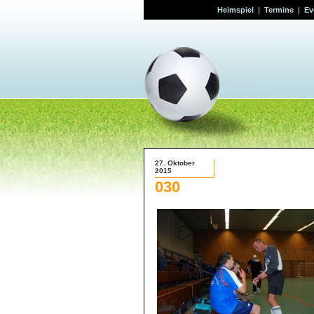
Heimspiel
|
Termine
|
Ev
27. Oktober
2015
030